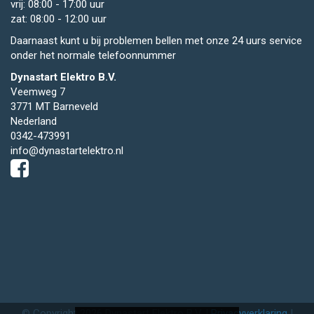
vrij: 08:00 - 17:00 uur
zat: 08:00 - 12:00 uur
Daarnaast kunt u bij problemen bellen met onze 24 uurs service
onder het normale telefoonnummer
Dynastart Elektro B.V.
Veemweg 7
3771 MT Barneveld
Nederland
0342-473991
info@dynastartelektro.nl
© Copyright 2026 Dynastart Elektro B.V. |
Privacyverklaring
|