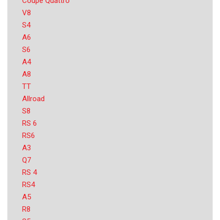
Coupe Quattro
V8
S4
A6
S6
A4
A8
TT
Allroad
S8
RS 6
RS6
A3
Q7
RS 4
RS4
A5
R8